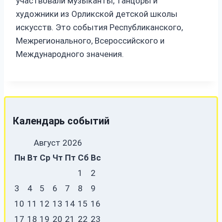
участвовали музыканты, танцоры и
художники из Орликской детской школы
искусств. Это события Республиканского,
Межрегионального, Всероссийского и
Международного значения.
Календарь событий
Август 2026
Пн
Вт
Ср
Чт
Пт
Сб
Вс
1
2
3
4
5
6
7
8
9
10
11
12
13
14
15
16
17
18
19
20
21
22
23