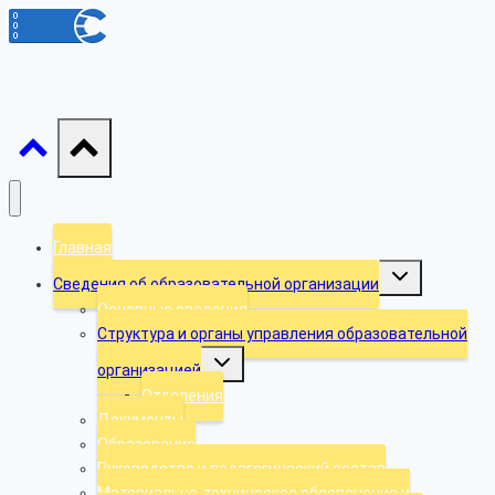
Главная
Toggle
Сведения об образовательной организации
child
menu
Основные сведения
Структура и органы управления образовательной
Toggle
организацией
child
menu
Отделения
Документы
Образование
Руководство и педагогический состав
Материально-техническое обеспечение и