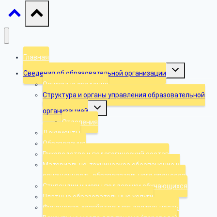
Главная
Toggle
Сведения об образовательной организации
child
menu
Основные сведения
Структура и органы управления образовательной
Toggle
организацией
child
menu
Отделения
Документы
Образование
Руководство и педагогический состав
Материально-техническое обеспечение и
оснащенность образовательного процесса
Стипендии и меры поддержки обучающихся
Платные образовательные услуги
Финансово-хозяйственная деятельность