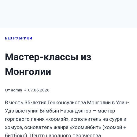
БЕЗ РУБРИКИ
Мастер-классы из
Монголии
От
admin
07.06.2026
В честь 35-летия Генконсульства Монголии в Улан-
Удэ выступил Бямбын Нарандэлгэр — мастер
горлового пения «хоомэй», исполнитель на сууре и
хомусе, основатель жанра «хоомийбит» (хоомэй +
битбокс). Центр народного творчества