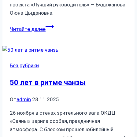
проекта «Лучший руководитель» — Будажапова
Оюна Цыдэновна.
Подготовка
Читайте далее
к
XXXV-
му
районному
Без рубрики
и
Межрегиональному
50 лет в ритме чанзы
конкурсу
«БААТАР.
От
admin
28.11.2025
ДАНГИНА
–
26 ноября в стенах зрительного зала ОКДЦ
2025»
«Саяны» царила особая, праздничная
атмосфера. С блеском прошел юбилейный