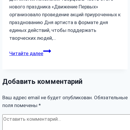
нового праздника «Движение Первых»
организовало проведение акций приуроченных к
празднованию Дня артиста в формате дня
единых действий, чтобы поддержать
творческих людей,…
17
Читайте далее
января
—
важный
Добавить комментарий
день
для
Ваш адрес email не будет опубликован.
всей
Обязательные
поля помечены
*
страны!