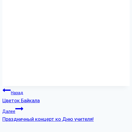
Навигация
Назад
Цветок Байкала
по
Далее
записям
Праздничный концерт ко Дню учителя!