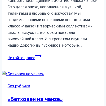
концерт, посвященный 50-летию класса чанзы!
Это целая эпоха, наполненная музыкой,
талантами и любовью к искусству. Мы
гордимся нашими нынешними звездочками
класса «Чанза» и творческими коллективами
школы искусств, которые показали
высочайший класс. И с трепетом слушали
наших дорогих выпускников, которые,…
50
Читайте далее
лет
в
ритме
чанзы
Без рубрики
«Бетховен на чанзе»