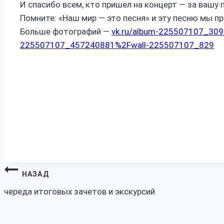
И спасибо всем, кто пришел на концерт — за вашу
Помните: «Наш мир — это песня» и эту песню мы п
Больше фотографий —
vk.ru/album-225507107_30
225507107_457240881%2Fwall-225507107_829
Навигация
НАЗАД
по
череда итоговых зачетов и экскурсий
записям